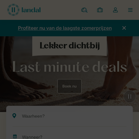
Parken
Mijn
Open
MEN
boekingen
de
dropdown
Profiteer nu van de laagste zomerprijzen
van
mijn
account
Last minute deals
Boek nu