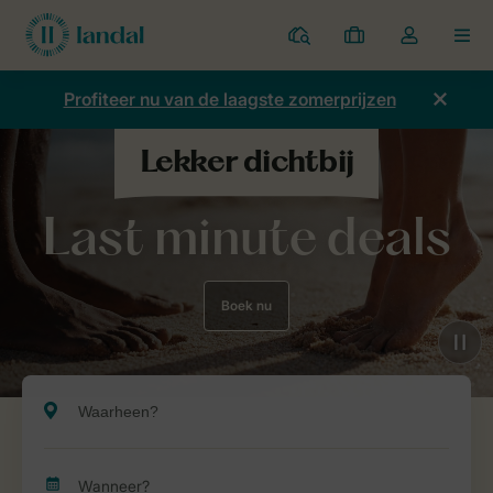
Parken
Mijn
Open
MEN
boekingen
de
dropdown
Profiteer nu van de laagste zomerprijzen
van
mijn
account
Last minute deals
Boek nu