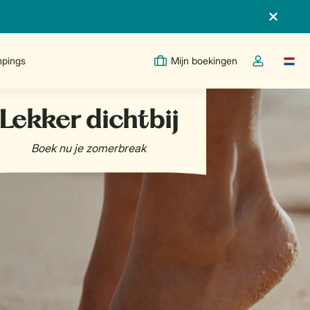
pings
Mijn boekingen
Taal w
Open de drop