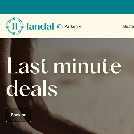
Parken
Best
Last minute
deals
Boek nu