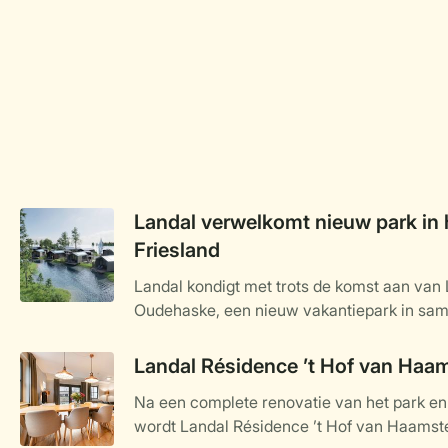
Landal verwelkomt nieuw park in 
Friesland
Landal kondigt met trots de komst aan van
Oudehaske, een nieuw vakantiepark in sa
specialist in luxe recreatievastgoed wordt 
ligt in het hart van Friesland en staat volled
Landal Résidence ’t Hof van Haa
water, natuur en ontspanning. Het kleinsch
Na een complete renovatie van het park e
aan het water gelegen vakantiewoningen, op
wordt Landal Résidence ’t Hof van Haamste
najaar van 2025 en biedt een ideale uitvals