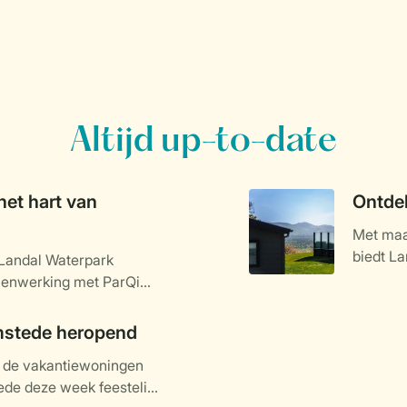
Altijd up-to-date
het hart van
Ontdek
Met maar
biedt La
 Landal Waterpark
accommo
menwerking met ParQio,
gerealiseerd. Het park
ig in het teken staat van
mstede heropend
alige park met 60 veelal
n de vakantiewoningen
ent zijn deuren in het
de deze week feestelijk
basis voor