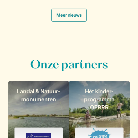
.
Meer nieuws
Onze partners
Landal & Natuur-
Hét kinder-
monumenten
programma
OERRR