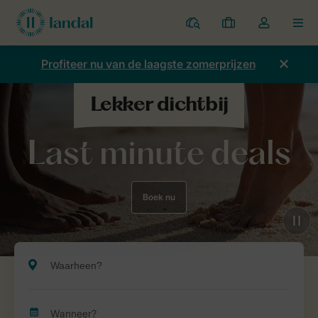
Parken
Mijn
Open
MEN
boekingen
de
dropdown
Profiteer nu van de laagste zomerprijzen
van
mijn
account
Last minute deals
Boek nu