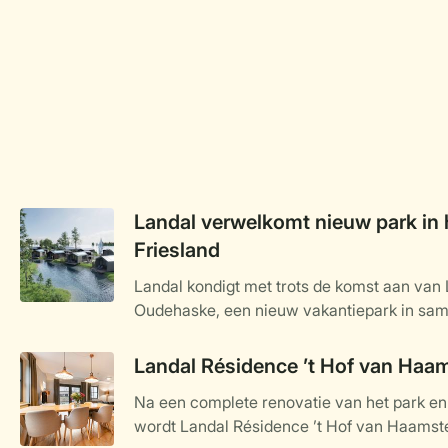
Landal verwelkomt nieuw park in 
Friesland
Landal kondigt met trots de komst aan van
Oudehaske, een nieuw vakantiepark in sa
specialist in luxe recreatievastgoed wordt 
ligt in het hart van Friesland en staat volled
Landal Résidence ’t Hof van Haa
water, natuur en ontspanning. Het kleinsch
Na een complete renovatie van het park e
aan het water gelegen vakantiewoningen, op
wordt Landal Résidence ’t Hof van Haamste
najaar van 2025 en biedt een ideale uitvals