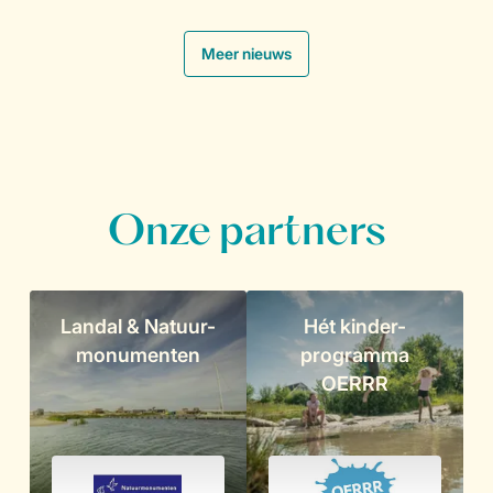
.
Meer nieuws
Onze partners
Landal & Natuur-
Hét kinder-
monumenten
programma
OERRR