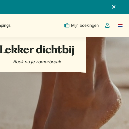
pings
Mijn boekingen
Taal w
Open de drop