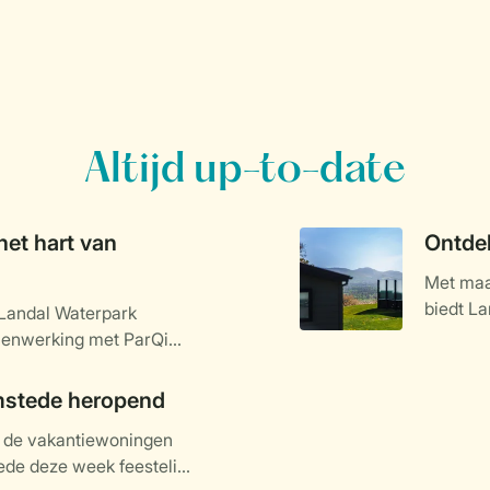
Altijd up-to-date
het hart van
Ontdek
Met maar
biedt La
 Landal Waterpark
accommo
menwerking met ParQio,
gerealiseerd. Het park
ig in het teken staat van
mstede heropend
alige park met 60 veelal
n de vakantiewoningen
ent zijn deuren in het
de deze week feestelijk
basis voor