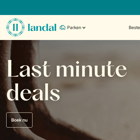
Parken
Best
Last minute
deals
Boek nu