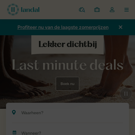
Parken
Mijn
Open
MEN
boekingen
de
dropdown
Profiteer nu van de laagste zomerprijzen
van
mijn
account
Last minute deals
Boek nu