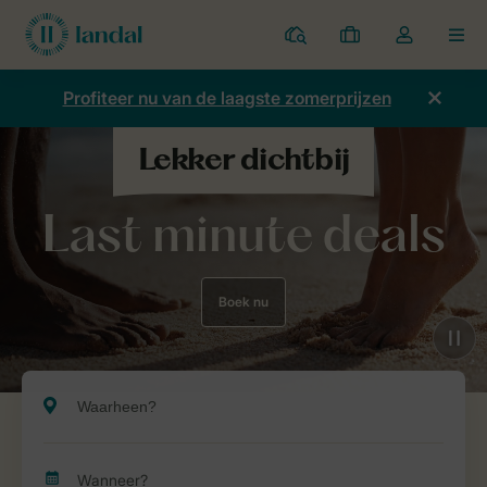
Parken
Mijn
Open
MEN
boekingen
de
dropdown
Profiteer nu van de laagste zomerprijzen
van
mijn
account
Last minute deals
Boek nu