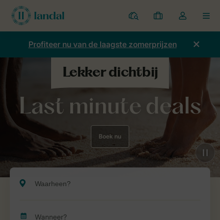
Parken
Mijn
Open
MEN
boekingen
de
dropdown
Profiteer nu van de laagste zomerprijzen
van
mijn
account
Last minute deals
Boek nu