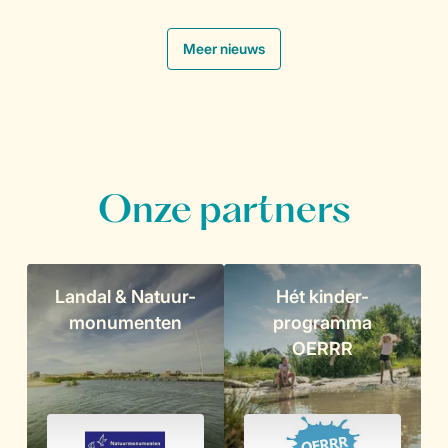
.
Meer nieuws
Onze partners
Landal & Natuur-
Hét kinder-
monumenten
programma
OERRR