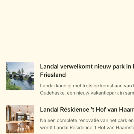
Landal verwelkomt nieuw park in 
Friesland
Landal kondigt met trots de komst aan van
Oudehaske, een nieuw vakantiepark in sa
specialist in luxe recreatievastgoed wordt 
ligt in het hart van Friesland en staat volled
Landal Résidence ’t Hof van Haa
water, natuur en ontspanning. Het kleinsch
Na een complete renovatie van het park e
aan het water gelegen vakantiewoningen, op
wordt Landal Résidence ’t Hof van Haamste
najaar van 2025 en biedt een ideale uitvals