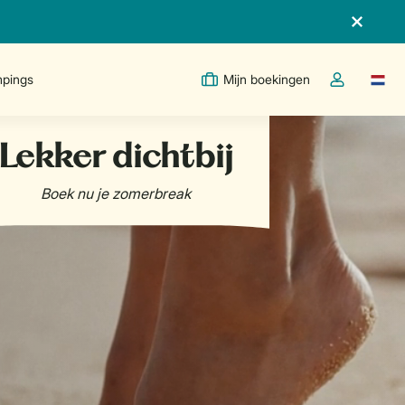
pings
Mijn boekingen
Taal w
Open de drop