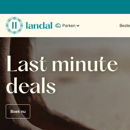
Parken
Best
Last minute
deals
Boek nu