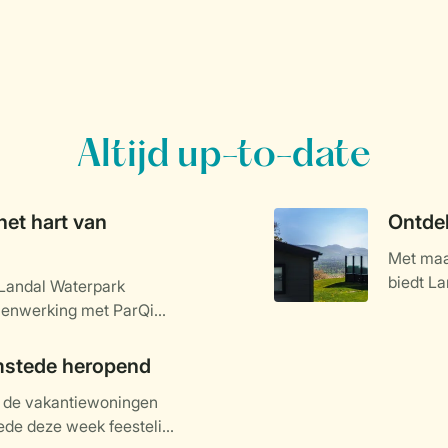
Altijd up-to-date
het hart van
Ontdek
Met maar
biedt La
 Landal Waterpark
accommo
menwerking met ParQio,
gerealiseerd. Het park
ig in het teken staat van
mstede heropend
alige park met 60 veelal
n de vakantiewoningen
ent zijn deuren in het
de deze week feestelijk
basis voor