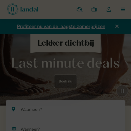
Parken
Mijn
Open
MEN
boekingen
de
dropdown
Profiteer nu van de laagste zomerprijzen
van
mijn
account
Last minute deals
Boek nu