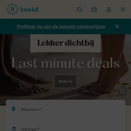
Parken
Mijn
Open
MEN
boekingen
de
dropdown
Profiteer nu van de laagste zomerprijzen
van
mijn
account
Last minute deals
Boek nu