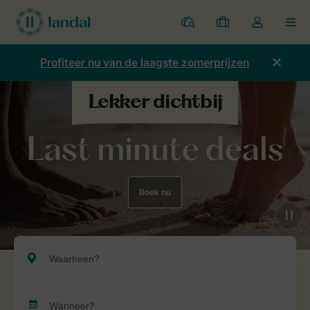
Parken
Mijn
Open
MEN
boekingen
de
dropdown
Profiteer nu van de laagste zomerprijzen
van
mijn
account
Last minute deals
Boek nu