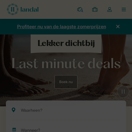
Parken
Mijn
Open
MEN
boekingen
de
dropdown
Profiteer nu van de laagste zomerprijzen
van
mijn
account
Last minute deals
Boek nu