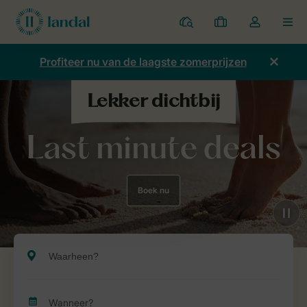
Parken
Mijn
Open
MEN
boekingen
de
dropdown
Profiteer nu van de laagste zomerprijzen
van
mijn
account
Last minute deals
Boek nu