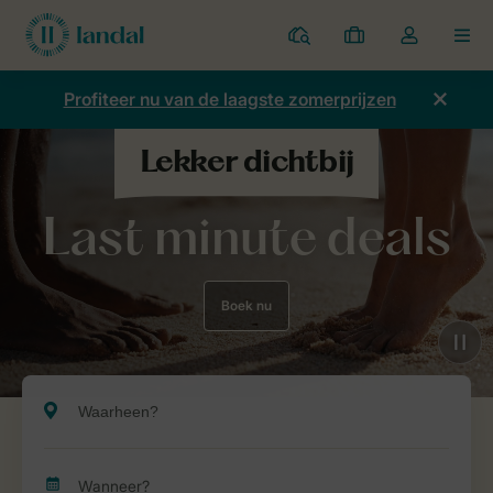
Parken
Mijn
Open
MEN
boekingen
de
dropdown
Profiteer nu van de laagste zomerprijzen
van
mijn
account
Last minute deals
Boek nu