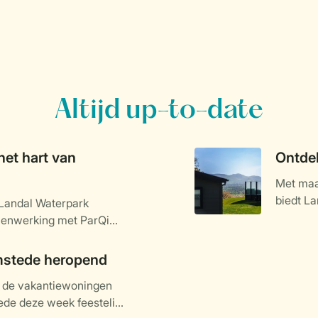
Altijd up-to-date
het hart van
Ontdek
Met maar
biedt La
 Landal Waterpark
accommo
menwerking met ParQio,
gerealiseerd. Het park
ig in het teken staat van
mstede heropend
alige park met 60 veelal
n de vakantiewoningen
ent zijn deuren in het
de deze week feestelijk
basis voor