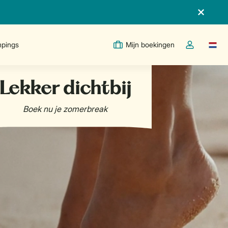
pings
Mijn boekingen
Taal w
Open de drop