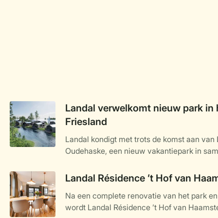
Landal verwelkomt nieuw park in 
Friesland
Landal kondigt met trots de komst aan van
Oudehaske, een nieuw vakantiepark in sa
specialist in luxe recreatievastgoed wordt 
ligt in het hart van Friesland en staat volled
Landal Résidence ’t Hof van Haa
water, natuur en ontspanning. Het kleinsch
Na een complete renovatie van het park e
aan het water gelegen vakantiewoningen, op
wordt Landal Résidence ’t Hof van Haamste
najaar van 2025 en biedt een ideale uitvals