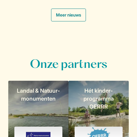
.
Meer nieuws
Onze partners
Landal & Natuur-
Hét kinder-
monumenten
programma
OERRR