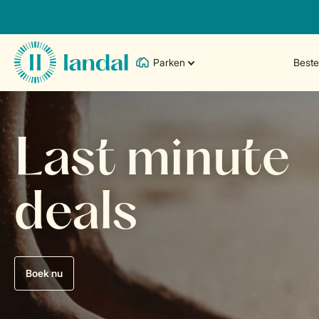
Parken
Best
Last minute
deals
Boek nu