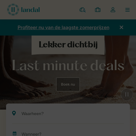
Parken
Mijn
Open
MEN
boekingen
de
dropdown
Profiteer nu van de laagste zomerprijzen
van
mijn
account
Last minute deals
Boek nu