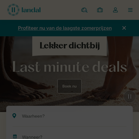
Parken
Mijn
Open
MEN
boekingen
de
dropdown
Profiteer nu van de laagste zomerprijzen
van
mijn
account
Last minute deals
Boek nu