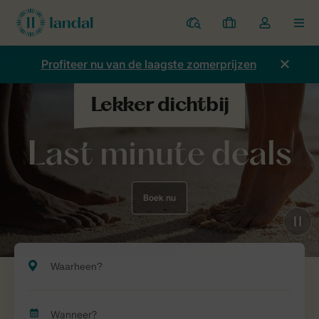
Parken
Mijn
Open
MEN
boekingen
de
dropdown
Profiteer nu van de laagste zomerprijzen
van
mijn
account
Last minute deals
Boek nu