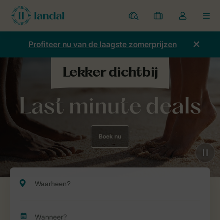
Parken
Mijn
Open
MEN
boekingen
de
dropdown
Profiteer nu van de laagste zomerprijzen
van
mijn
account
Last minute deals
Boek nu