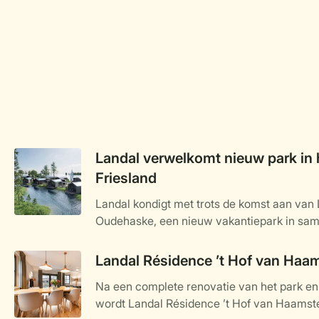
Landal verwelkomt nieuw park in 
Friesland
Landal kondigt met trots de komst aan van
Oudehaske, een nieuw vakantiepark in sa
specialist in luxe recreatievastgoed wordt 
ligt in het hart van Friesland en staat volled
Landal Résidence ’t Hof van Haa
water, natuur en ontspanning. Het kleinsch
Na een complete renovatie van het park e
aan het water gelegen vakantiewoningen, op
wordt Landal Résidence ’t Hof van Haamste
najaar van 2025 en biedt een ideale uitvals