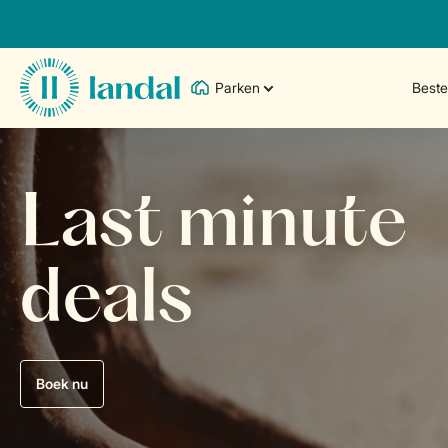
Parken
Best
Last minute
deals
Boek nu