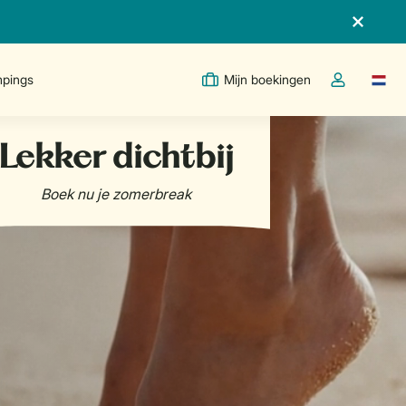
pings
Mijn boekingen
Taal w
Open de drop