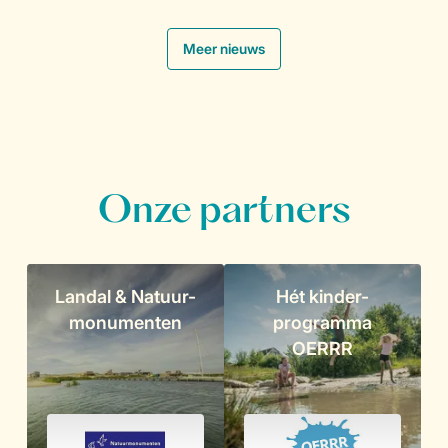
.
Meer nieuws
Onze partners
Landal & Natuur-
Hét kinder-
monumenten
programma
OERRR