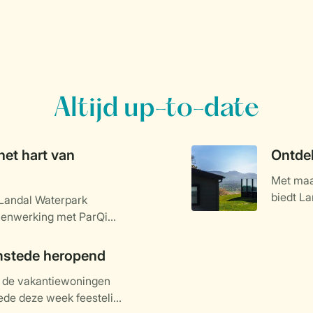
Altijd up-to-date
het hart van
Ontdek
Met maar
biedt La
 Landal Waterpark
accommo
menwerking met ParQio,
gerealiseerd. Het park
ig in het teken staat van
mstede heropend
alige park met 60 veelal
n de vakantiewoningen
ent zijn deuren in het
de deze week feestelijk
basis voor