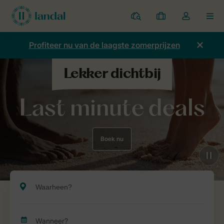
Parken
Mijn
Open
MEN
boekingen
de
dropdown
Profiteer nu van de laagste zomerprijzen
van
mijn
account
Last minute deals
Boek nu