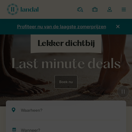
Parken
Mijn
Open
MEN
boekingen
de
dropdown
Profiteer nu van de laagste zomerprijzen
van
mijn
account
Last minute deals
Boek nu