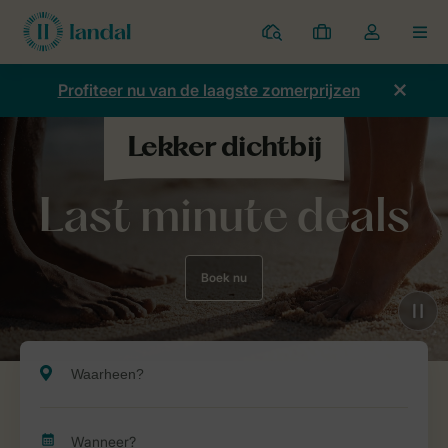
Parken
Mijn
Open
MEN
boekingen
de
dropdown
Profiteer nu van de laagste zomerprijzen
van
mijn
account
Last minute deals
Boek nu