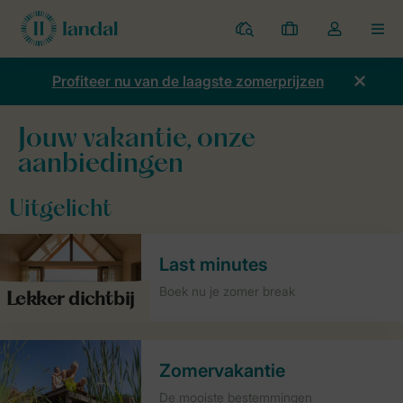
Parken
Mijn
Open
MEN
boekingen
de
dropdown
Profiteer nu van de laagste zomerprijzen
van
mijn
Jouw vakantie, onze
account
aanbiedingen
Uitgelicht
Last minutes
Boek nu je zomer break​
Zomervakantie
De mooiste bestemmingen