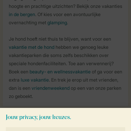
hoogte en prachtige uitzichten? Bekijk onze vakanties
in de bergen
. Of kies voor een avontuurlijke
overnachting met
glamping
.
Je hond hoeft niet thuis te blijven, want voor een
vakantie met de hond
hebben we genoeg leuke
vakantieparken die soms zelfs beschikken over
speciale hondenfaciliteiten. Toe aan verwennerij?
Boek een
beauty- en wellnessvakantie
of ga voor een
extra
luxe vakantie
. En trek je erop uit met vrienden,
dan is een
vriendenweekend
op een van onze parken
zo geboekt.