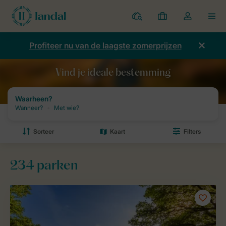
Parken
Mijn
Open
MEN
boekingen
de
dropdown
Profiteer nu van de laagste zomerprijzen
van
mijn
account