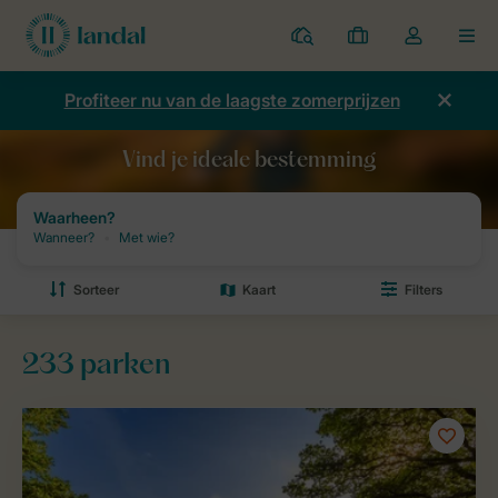
Parken
Mijn
Open
MEN
boekingen
de
dropdown
Profiteer nu van de laagste zomerprijzen
van
mijn
account