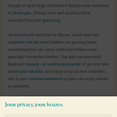
hoogte en prachtige uitzichten? Bekijk onze vakanties
in de bergen
. Of kies voor een avontuurlijke
overnachting met
glamping
.
Je hond hoeft niet thuis te blijven, want voor een
vakantie met de hond
hebben we genoeg leuke
vakantieparken die soms zelfs beschikken over
speciale hondenfaciliteiten. Toe aan verwennerij?
Boek een
beauty- en wellnessvakantie
of ga voor een
extra
luxe vakantie
. En trek je erop uit met vrienden,
dan is een
vriendenweekend
op een van onze parken
zo geboekt.