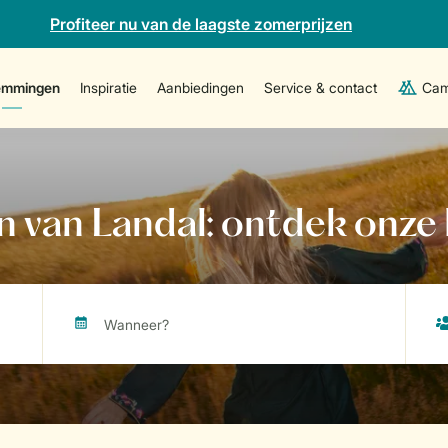
Profiteer nu van de laagste zomerprijzen
emmingen
Inspiratie
Aanbiedingen
Service & contact
Cam