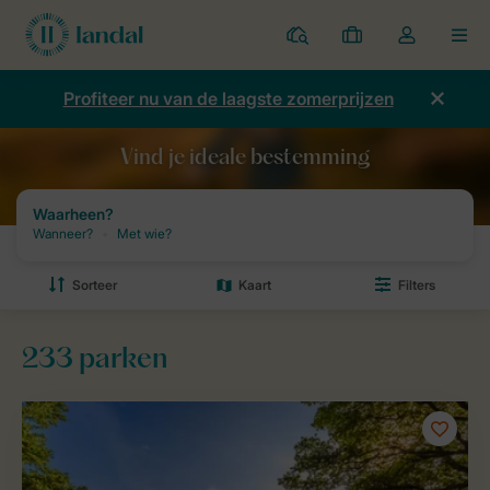
Parken
Mijn
Open
MEN
boekingen
de
dropdown
Profiteer nu van de laagste zomerprijzen
van
mijn
account