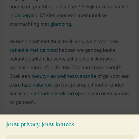
hoogte en prachtige uitzichten? Bekijk onze vakanties
in de bergen
. Of kies voor een avontuurlijke
overnachting met
glamping
.
Je hond hoeft niet thuis te blijven, want voor een
vakantie met de hond
hebben we genoeg leuke
vakantieparken die soms zelfs beschikken over
speciale hondenfaciliteiten. Toe aan verwennerij?
Boek een
beauty- en wellnessvakantie
of ga voor een
extra
luxe vakantie
. En trek je erop uit met vrienden,
dan is een
vriendenweekend
op een van onze parken
zo geboekt.