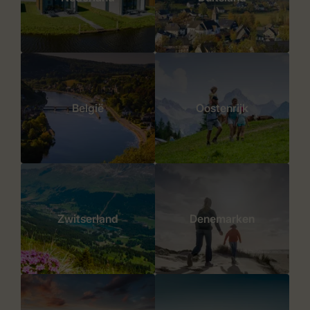
België
Oostenrijk
Zwitserland
Denemarken