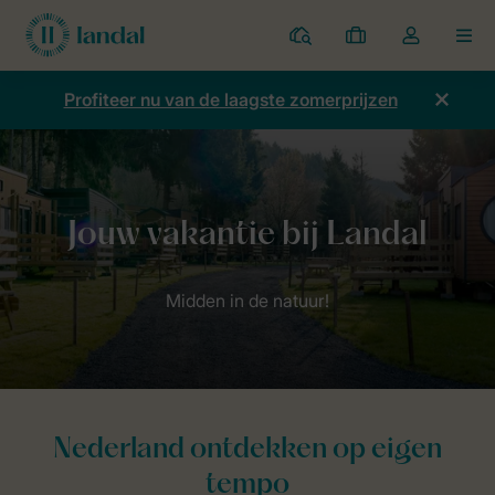
Parken
Mijn
Open
MEN
boekingen
de
dropdown
Profiteer nu van de laagste zomerprijzen
van
mijn
account
Nederland ontdekken op eigen
tempo