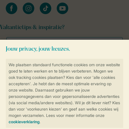
facebook
instagram
tiktok
youtube
Vakantietips & inspiratie?
Veilig en snel online boeken
Veilige gegevensoverdracht
Veilige betaling
Controle over jouw gegevens &
privacy