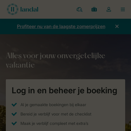
Parken
Mijn
Open
MEN
boekingen
de
dropdown
Profiteer nu van de laagste zomerprijzen
van
mijn
account