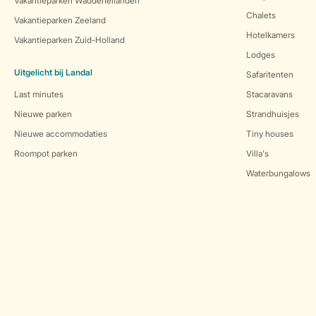
Vakantieparken Waddeneilanden
Chalets
Vakantieparken Zeeland
Hotelkamers
Vakantieparken Zuid-Holland
Lodges
Uitgelicht bij Landal
Safaritenten
Last minutes
Stacaravans
Nieuwe parken
Strandhuisjes
Nieuwe accommodaties
Tiny houses
Roompot parken
Villa's
Waterbungalows