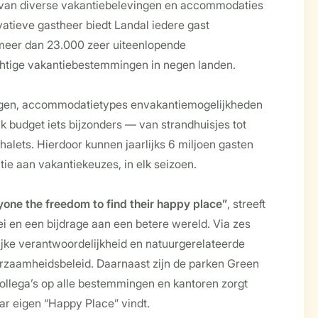
 van diverse vakantiebelevingen en accommodaties
vatieve gastheer biedt Landal iedere gast
 meer dan 23.000 zeer uiteenlopende
tige vakantiebestemmingen in negen landen.
gen, accommodatietypes envakantiemogelijkheden
k budget iets bijzonders — van strandhuisjes tot
chalets. Hierdoor kunnen jaarlijks 6 miljoen gasten
ie aan vakantiekeuzes, in elk seizoen.
one the freedom to find their happy place”
, streeft
ei en een bijdrage aan een betere wereld. Via zes
jke verantwoordelijkheid en natuurgerelateerde
uurzaamheidsbeleid. Daarnaast zijn de parken Green
llega’s op alle bestemmingen en kantoren zorgt
aar eigen “Happy Place” vindt.