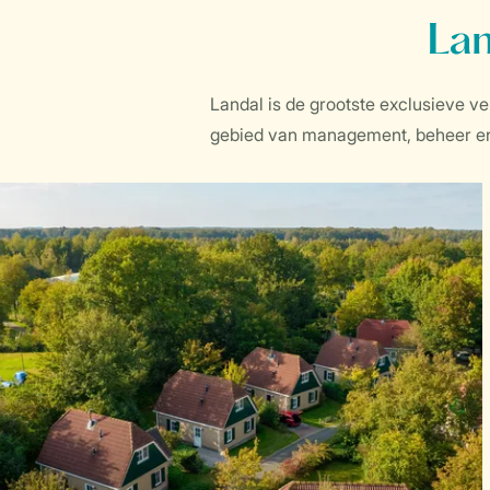
Lan
Landal is de grootste exclusieve v
gebied van management, beheer en v