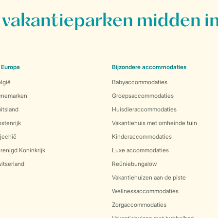
vakantieparken midden in
 Europa
Bijzondere accommodaties
lgië
Babyaccommodaties
Denemarken
Groepsaccommodaties
itsland
Huisdieraccommodaties
stenrijk
Vakantiehuis met omheinde tuin
jechië
Kinderaccommodaties
renigd Koninkrijk
Luxe accommodaties
itserland
Reüniebungalow
Vakantiehuizen aan de piste
Wellnessaccommodaties
Zorgaccommodaties