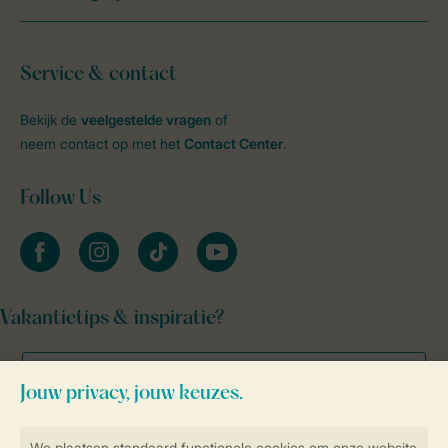
Service & contact
Bekijk de
veelgestelde vragen
of
neem contact op met het
Contact Center
.
Follow Us
facebook
instagram
tiktok
youtube
Vakantietips & inspiratie?