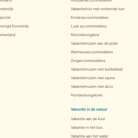
itsland
Huisdieraccommodaties
stenrijk
Vakantiehuis met omheinde tuin
jechië
Kinderaccommodaties
renigd Koninkrijk
Luxe accommodaties
itserland
Reüniebungalow
Vakantiehuizen aan de piste
Wellnessaccommodaties
Zorgaccommodaties
Vakantiehuizen met bubbelbad
Vakantiehuizen met sauna
Vakantiehuizen met airco
Hondenbungalows
Vakantie in de natuur
Vakantie aan de kust
Vakantie in het bos
Vakantie aan het water