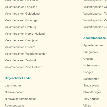
Vakantieparken Flevoland
Vakantieparken Du
Vakantieparken Friesland
Vakantieparken Oo
Vakantieparken Gelderland
Vakantieparken Ts
Vakantieparken Groningen
Vakantieparken Ve
Vakantieparken Limburg
Vakantieparken Zw
Vakantieparken Noord-Holland
Accommodaties
Vakantieparken Overijssel
Appartementen
Vakantieparken Utrecht
Bungalows
Vakantieparken Waddeneilanden
Chalets
Vakantieparken Zeeland
Hotelkamers
Vakantieparken Zuid-Holland
Lodges
Uitgelicht bij Landal
Safaritenten
Last minutes
Stacaravans
Nieuwe parken
Strandhuisjes
Nieuwe accommodaties
Tiny houses
Roompot parken
Villa's