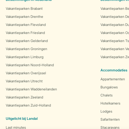
Vakantieparken Brabant
Vakantieparken Be
Vakantieparken Drenthe
Vakantieparken 
Vakantieparken Flevoland
Vakantieparken Du
Vakantieparken Friesland
Vakantieparken Oo
Vakantieparken Gelderland
Vakantieparken Ts
Vakantieparken Groningen
Vakantieparken Ve
Vakantieparken Limburg
Vakantieparken Zw
Vakantieparken Noord-Holland
Accommodaties
Vakantieparken Overijssel
Appartementen
Vakantieparken Utrecht
Bungalows
Vakantieparken Waddeneilanden
Chalets
Vakantieparken Zeeland
Hotelkamers
Vakantieparken Zuid-Holland
Lodges
Uitgelicht bij Landal
Safaritenten
Last minutes
Stacaravans