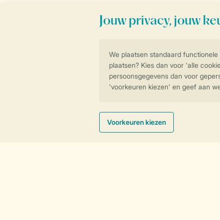
Nieuwe parken
Strandhuisjes
Nieuwe accommodaties
Tiny houses
Roompot parken
Villa's
Waterbungalows
Service & contact
Bekijk de
veelgestelde vragen
of