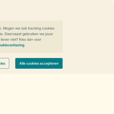
Golf
Paardrijden
Padel
Wandelen
Wintersport
Zwemmen
Vakantietips & inspiratie?