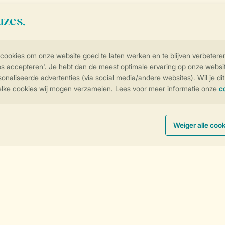
Vakantie aan de kust
Vakantie in het bos
Vakantie aan het water
Vakantie aan zee
Vakantie in de bergen
Sorteer
Follow Us
facebook
instagram
tiktok
youtube