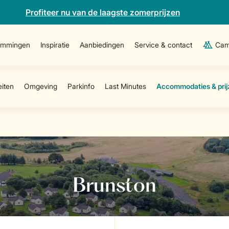
Profiteer nu van de laagste zomerprijzen
emmingen
Inspiratie
Aanbiedingen
Service & contact
Cam