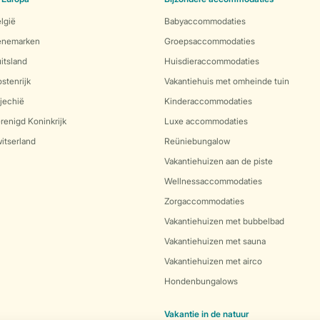
lgië
Babyaccommodaties
Denemarken
Groepsaccommodaties
itsland
Huisdieraccommodaties
stenrijk
Vakantiehuis met omheinde tuin
jechië
Kinderaccommodaties
renigd Koninkrijk
Luxe accommodaties
itserland
Reüniebungalow
Vakantiehuizen aan de piste
Wellnessaccommodaties
Zorgaccommodaties
Vakantiehuizen met bubbelbad
Vakantiehuizen met sauna
Vakantiehuizen met airco
Hondenbungalows
Vakantie in de natuur