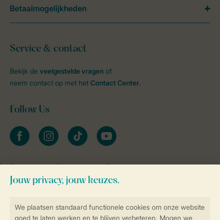
Betaalmogelijkheden
Service & contact
Bekijk de
veelgestelde vragen
of
neem contact op met het
Contact Center
.
Follow Us
facebook
instagram
tiktok
youtube
Vakantietips & inspiratie?