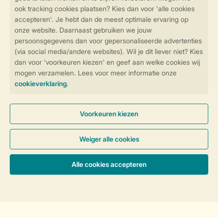
Veilig en snel online boeken
Veilige gegevensoverdracht
Veilige betaling
Controle over jouw gegevens &
privacy
Instellingen wijzigen
Algemene Voorwaarden
Privacy Notice
Cookies en banners
Accommodaties & prijzen
Disclaimer
Toegankelijkheid
© 2026 Landal