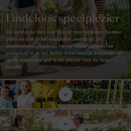
Eindeloos speelplezier
Op Landal de Vers is er plezier voor iedereen. Spetter,
plons en duik in het overdekte zwembad. De
allerkleinsten glijden zo van de kinderglijbaan het
peuterbad in. In het Atelier is het heerlijk knutselen en
op de Adventure golf is het plezier voor de hele
familie.