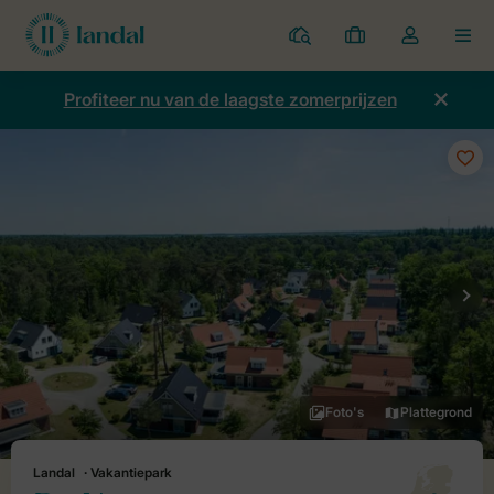
Parken
Mijn
Open
MEN
boekingen
de
dropdown
Profiteer nu van de laagste zomerprijzen
van
mijn
account