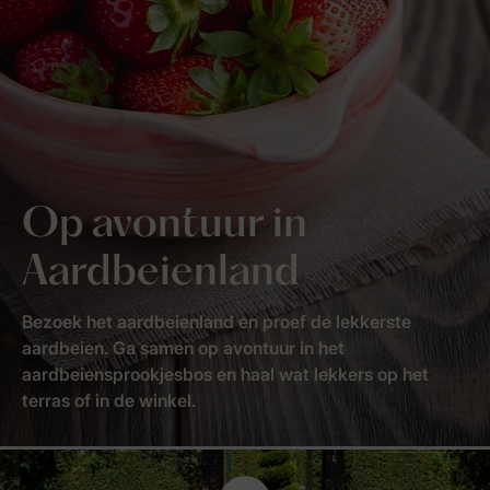
Op avontuur in
Aardbeienland
Bezoek het aardbeienland en proef de lekkerste
aardbeien. Ga samen op avontuur in het
aardbeiensprookjesbos en haal wat lekkers op het
terras of in de winkel.