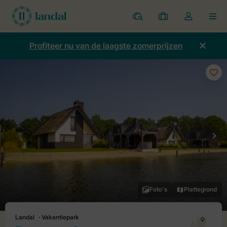
Parken
Mijn
Open
MEN
boekingen
de
dropdown
Profiteer nu van de laagste zomerprijzen
van
mijn
account