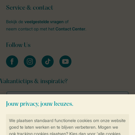
Service & contact
Bekijk de
veelgestelde vragen
of
neem contact op met het
Contact Center
.
Follow Us
facebook
instagram
tiktok
youtube
Vakantietips & inspiratie?
Veilig en snel online boeken