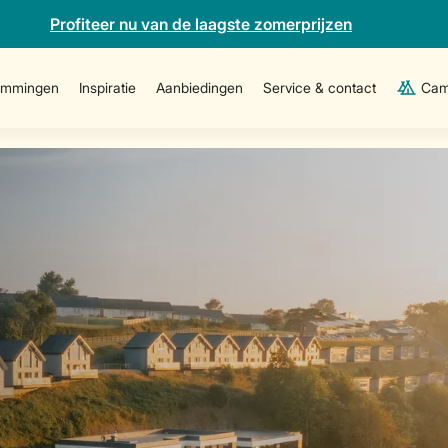
Profiteer nu van de laagste zomerprijzen
emmingen
Inspiratie
Aanbiedingen
Service & contact
Cam