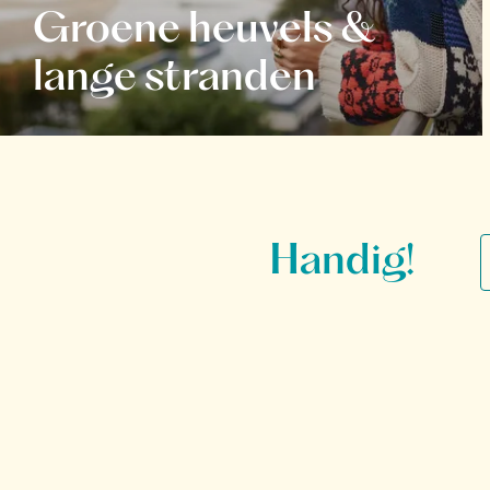
Groene heuvels &
lange stranden
Handig!