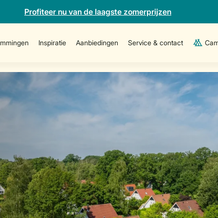
Profiteer nu van de laagste zomerprijzen
emmingen
Inspiratie
Aanbiedingen
Service & contact
Cam