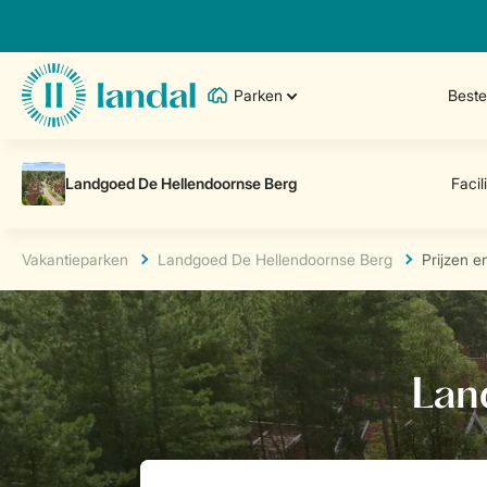
Parken
Best
Vakantieparken
Landgoed De Hellendoornse Berg
Prijzen e