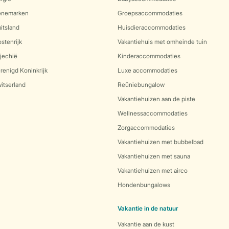
Denemarken
Groepsaccommodaties
itsland
Huisdieraccommodaties
stenrijk
Vakantiehuis met omheinde tuin
jechië
Kinderaccommodaties
renigd Koninkrijk
Luxe accommodaties
itserland
Reüniebungalow
Vakantiehuizen aan de piste
Wellnessaccommodaties
Zorgaccommodaties
Vakantiehuizen met bubbelbad
Vakantiehuizen met sauna
Vakantiehuizen met airco
Hondenbungalows
Vakantie in de natuur
Vakantie aan de kust