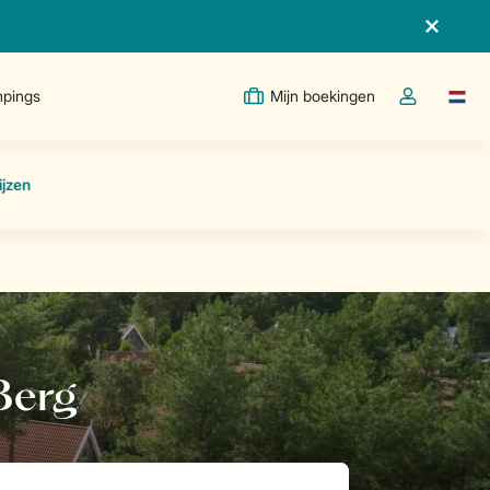
pings
Mijn boekingen
Taal w
Open de drop