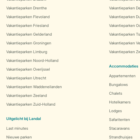
Vakantieparken Drenthe
Vakantieparken 
Vakantieparken Flevoland
Vakantieparken Du
Vakantieparken Friesland
Vakantieparken Oo
Vakantieparken Gelderland
Vakantieparken Ts
Vakantieparken Groningen
Vakantieparken Ve
Vakantieparken Limburg
Vakantieparken Zw
Vakantieparken Noord-Holland
Accommodaties
Vakantieparken Overijssel
Appartementen
Vakantieparken Utrecht
Bungalows
Vakantieparken Waddeneilanden
Chalets
Vakantieparken Zeeland
Hotelkamers
Vakantieparken Zuid-Holland
Lodges
Uitgelicht bij Landal
Safaritenten
Last minutes
Stacaravans
Nieuwe parken
Strandhuisjes