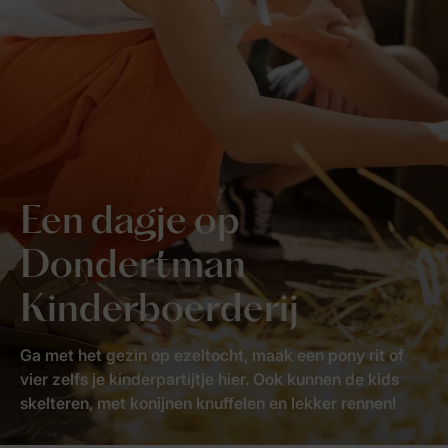
Een dagje op
Dondertman
Kinderboerderij
Ga met het gezin op ezeltocht, maak een pony rit of
vier zelfs je kinderpartijtje hier. Ook kunnen de kids
skelteren, met konijnen knuffelen en lekker rennen!