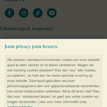
Follow Us
facebook
instagram
tiktok
youtube
Vakantietips & inspiratie?
Veilig en snel online boeken
Veilige gegevensoverdracht
Veilige betaling
Controle over jouw gegevens &