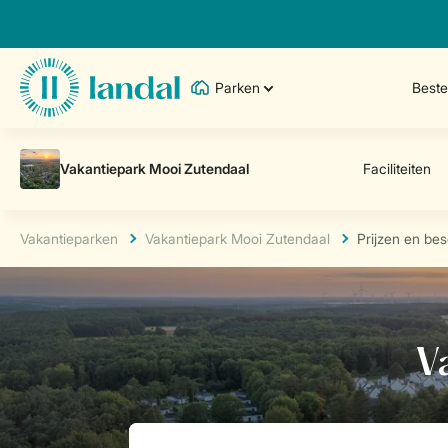
Parken
Best
Vakantieparken
Vakantiepark Mooi Zutendaal
Prijzen en be