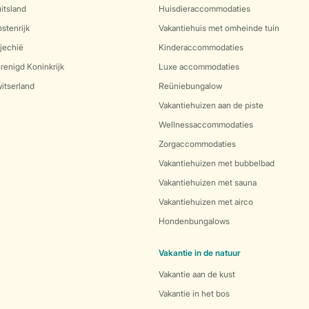
itsland
Huisdieraccommodaties
stenrijk
Vakantiehuis met omheinde tuin
jechië
Kinderaccommodaties
renigd Koninkrijk
Luxe accommodaties
itserland
Reüniebungalow
Vakantiehuizen aan de piste
Wellnessaccommodaties
Zorgaccommodaties
Vakantiehuizen met bubbelbad
Vakantiehuizen met sauna
Vakantiehuizen met airco
Hondenbungalows
Vakantie in de natuur
Vakantie aan de kust
Vakantie in het bos