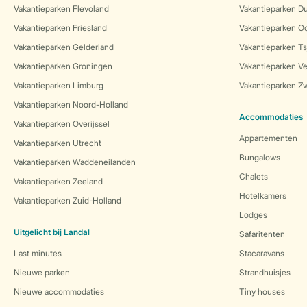
Vakantieparken Flevoland
Vakantieparken Du
Vakantieparken Friesland
Vakantieparken Oo
Vakantieparken Gelderland
Vakantieparken Ts
Vakantieparken Groningen
Vakantieparken Ve
Vakantieparken Limburg
Vakantieparken Zw
Vakantieparken Noord-Holland
Accommodaties
Vakantieparken Overijssel
Appartementen
Vakantieparken Utrecht
Bungalows
Vakantieparken Waddeneilanden
Chalets
Vakantieparken Zeeland
Hotelkamers
Vakantieparken Zuid-Holland
Lodges
Uitgelicht bij Landal
Safaritenten
Last minutes
Stacaravans
Nieuwe parken
Strandhuisjes
Nieuwe accommodaties
Tiny houses