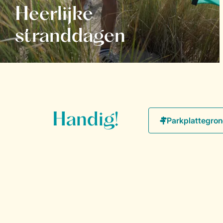
Heerlijke
stranddagen
Handig!