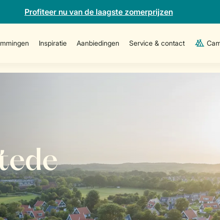
Profiteer nu van de laagste zomerprijzen
emmingen
Inspiratie
Aanbiedingen
Service & contact
Cam