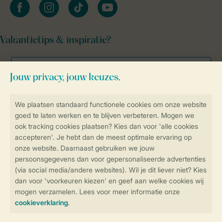
facebook
instagram
tiktok
youtube
Vakantietips & inspiratie?
Veilig en snel online boeken
Veilige gegevensoverdracht
Veilige betaling
Controle over jouw gegevens &
privacy