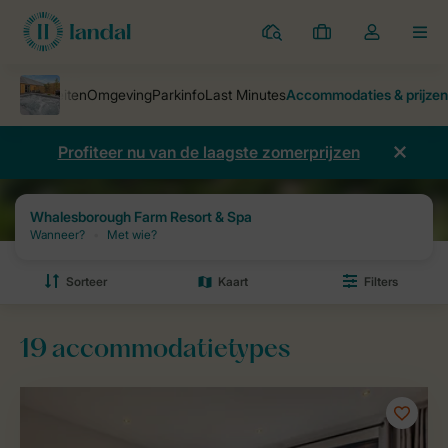
Parken
Mijn
Open
MEN
boekingen
de
dropdown
van
mijn
Profiteer nu van de laagste zomerprijzen
account
Vakantieparken
Whalesborough Farm Resort & Spa
Prijzen en bes