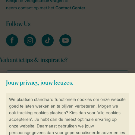
Bekijk de
veelgestelde vragen
of
neem contact op met het
Contact Center
.
Follow Us
facebook
instagram
tiktok
youtube
Vakantietips & inspiratie?
Veilig en snel online boeken
Veilige gegevensoverdracht
Veilige betaling