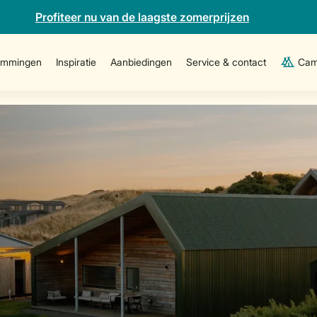
Profiteer nu van de laagste zomerprijzen
emmingen
Inspiratie
Aanbiedingen
Service & contact
Cam