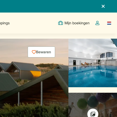
pings
Mijn boekingen
Taal w
Open de drop