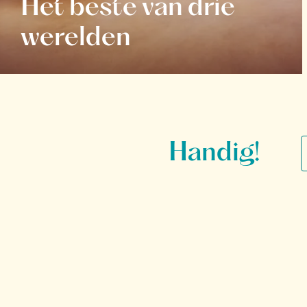
Het beste van drie
werelden
Handig!