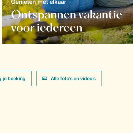
Genieten met elkaar
Ontspannen vakantie
voor iedereen
g je boeking
Alle foto’s en video’s