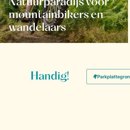
Natuurparadijs voor
mountainbikers en
wandelaars
Handig!