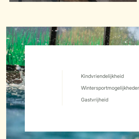
Kindvriendelijkheid
Wintersportmogelijkhede
Service Rating from our guests
Gastvrijheid