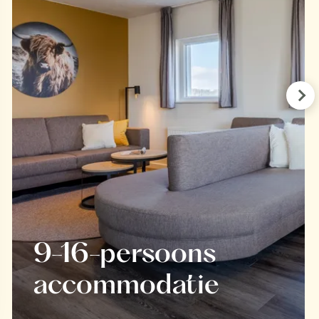
Pre
9-16-persoons
accommodatie