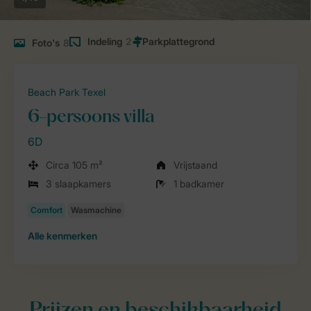
Indeling
2
Foto's
8
Beach Park Texel
6-persoons villa
6D
Circa 105 m²
Vrijstaand
3 slaapkamers
1 badkamer
Alle
kenmerken