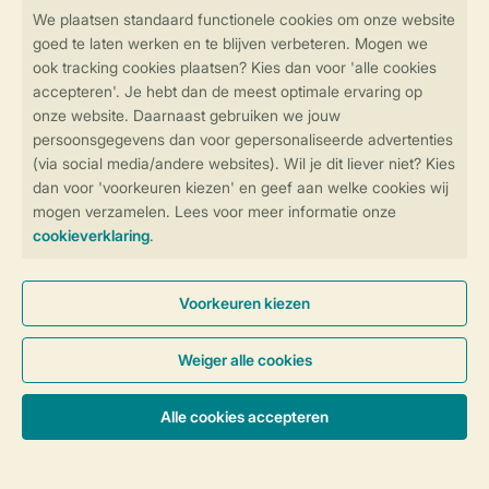
Veilig en snel online boeken
Veilige gegevensoverdracht
Veilige betaling
Controle over jouw gegevens &
privacy
Instellingen wijzigen
Algemene Voorwaarden
Privacy Notice
Cookies en banners
Disclaimer
Toegankelijkheid
© 2026 Landal