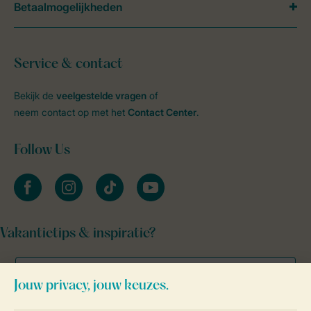
Betaalmogelijkheden
Service & contact
Bekijk de
veelgestelde vragen
of
neem contact op met het
Contact Center
.
Follow Us
facebook
instagram
tiktok
youtube
Vakantietips & inspiratie?